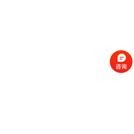
流
程
选
择
现
cc
如
霜
今
代
许
加
选
多
工
择
化
化
公
cc
妆
妆
司
霜
品
品
的
代
品
和
好
加
牌
代
化
处
工
本
加
妆
有
近
公
身
工
品
哪
些
司
不
cc
作
些
年
需
具
霜
为
来
要
备
公
女