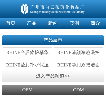
首页
产品
新闻
案例
简介
产品展示
RHINE产后修护精华
RHINE清颜净痘洗护
霜
套组
RHINE莹润补水保湿
RHINE净润双效洁面
面膜
乳
进入产品频道>>
OEM
ODM
OEM