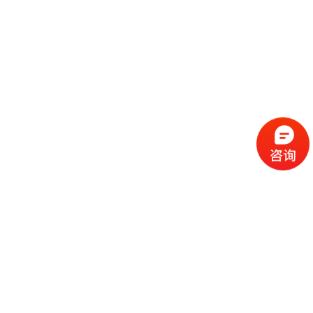
流
程
选
择
现
cc
如
霜
今
代
许
加
选
多
工
择
化
化
公
cc
妆
妆
司
霜
品
品
的
代
品
和
好
加
牌
代
化
处
工
本
加
妆
有
近
公
身
工
品
哪
些
司
不
cc
作
些
年
需
具
霜
为
来
要
备
公
女