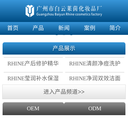
首页
产品
新闻
案例
简介
产品展示
RHINE产后修护精华
RHINE清颜净痘洗护
霜
套组
RHINE莹润补水保湿
RHINE净润双效洁面
面膜
乳
进入产品频道>>
OEM
ODM
OEM