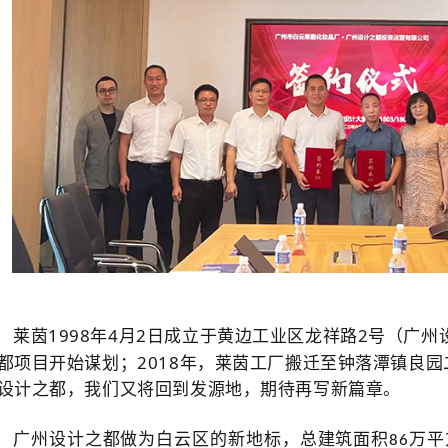
1998
4
2
2
莱茵
年
月
日成立于黄边工业区龙祥路
号（广州
2018
都项目开始谋划；
年，莱茵工厂搬迁至钟落潭镇良园
设计之都，我们又将回到发源地，期待再写新篇章。
广州设计之都做为白云区的新地标，
总建筑面积
万平
86