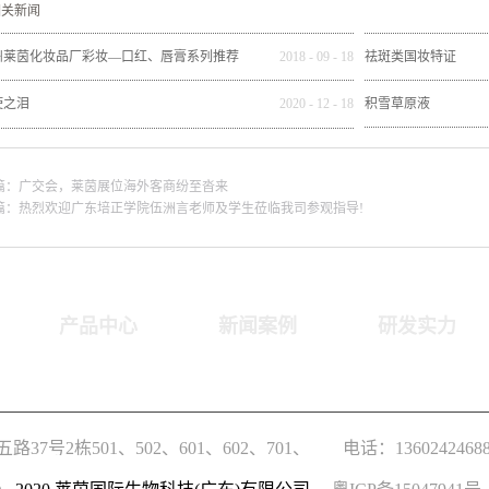
相关新闻
州莱茵化妆品厂彩妆—口红、唇膏系列推荐
2018
-
09
-
18
祛斑类国妆特证
使之泪
2020
-
12
-
18
积雪草原液
篇：
广交会，莱茵展位海外客商纷至沓来
篇：
热烈欢迎广东培正学院伍洲言老师及学生莅临我司参观指导!
产品中心
新闻案例
研发实力
7号2栋501、502、601、602、701、
电话：1360242468
702房