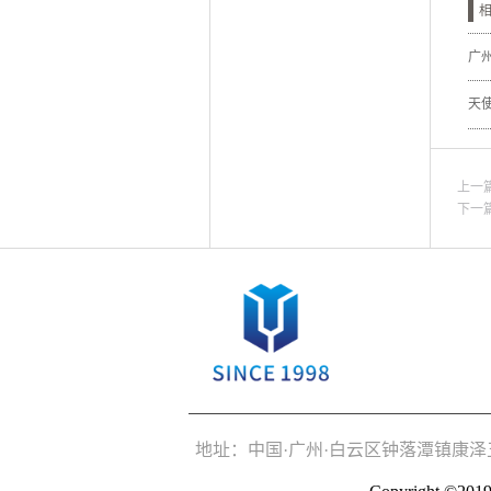
广
天
上一
下一
地址：中国·广州·白云区钟落潭镇康泽五路3