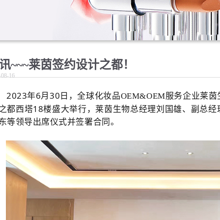
讯~~~莱茵签约设计之都！
-08-16
2023
6
30
年
月
日，
全球化妆品
OEM&OEM
服务企业
莱茵
18
之都西塔
楼盛大举行，
莱茵生物总经理刘国雄、副总经
东等领导出席仪式并签署合同。