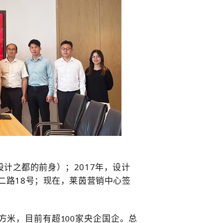
2017
设计之都的前身）；
年，设计
18
二路
号；现在，莱茵营销中心签
方米，目前有超
家央企国企。
总
100