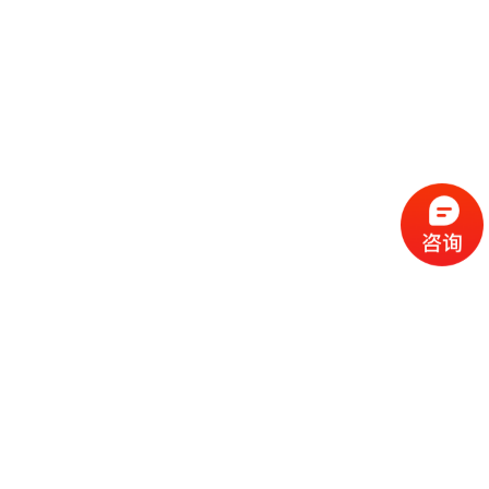
流
程
选
择
现
cc
如
霜
今
代
许
加
选
多
工
择
化
化
公
cc
妆
妆
司
霜
品
品
的
代
品
和
好
加
牌
代
化
处
工
本
加
妆
有
近
公
身
工
品
哪
些
司
不
cc
作
些
年
需
具
霜
为
来
要
备
公
女