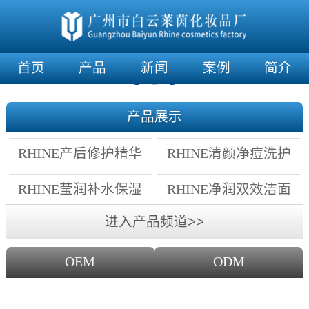
首页
产品
新闻
案例
简介
产品展示
RHINE产后修护精华
RHINE清颜净痘洗护
霜
套组
RHINE莹润补水保湿
RHINE净润双效洁面
面膜
乳
进入产品频道>>
OEM
ODM
OEM