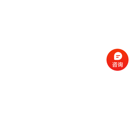
流
程
选
择
现
cc
如
霜
今
代
许
加
选
多
工
择
化
化
公
cc
妆
妆
司
霜
品
品
的
代
品
和
好
加
牌
代
化
处
工
本
加
妆
有
近
公
身
工
品
哪
些
司
不
cc
作
些
年
需
具
霜
为
来
要
备
公
女