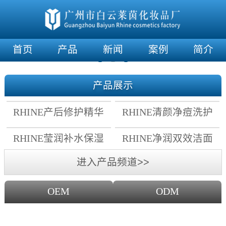
首页
产品
新闻
案例
简介
产品展示
RHINE产后修护精华
RHINE清颜净痘洗护
霜
套组
RHINE莹润补水保湿
RHINE净润双效洁面
面膜
乳
进入产品频道>>
OEM
ODM
OEM