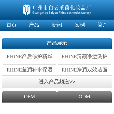
首页
产品
新闻
案例
简介
产品展示
RHINE产后修护精华
RHINE清颜净痘洗护
霜
套组
RHINE莹润补水保湿
RHINE净润双效洁面
面膜
乳
进入产品频道>>
OEM
ODM
OEM