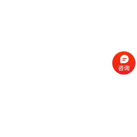
流
程
选
择
现
cc
如
霜
今
代
许
加
选
多
工
择
化
化
公
cc
妆
妆
司
霜
品
品
的
代
品
和
好
加
牌
代
化
处
工
本
加
妆
有
近
公
身
工
品
哪
些
司
不
cc
作
些
年
需
具
霜
为
来
要
备
公
女