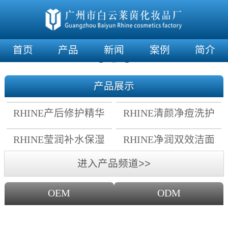
首页
产品
新闻
案例
简介
产品展示
RHINE产后修护精华
RHINE清颜净痘洗护
霜
套组
RHINE莹润补水保湿
RHINE净润双效洁面
面膜
乳
进入产品频道>>
OEM
ODM
OEM