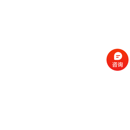
流
程
选
择
现
cc
如
霜
今
代
许
加
选
多
工
择
化
化
公
cc
妆
妆
司
霜
品
品
的
代
品
和
好
加
牌
代
化
处
工
本
加
妆
有
近
公
身
工
品
哪
些
司
不
cc
作
些
年
需
具
霜
为
来
要
备
公
女