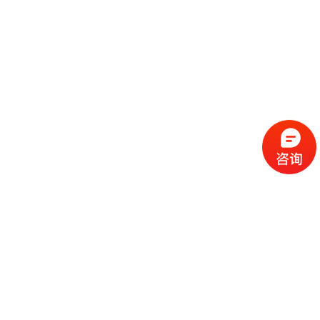
流
程
选
择
现
cc
如
霜
今
代
许
加
选
多
工
择
化
化
公
cc
妆
妆
司
霜
品
品
的
代
品
和
好
加
牌
代
化
处
工
本
加
妆
有
近
公
身
工
品
哪
些
司
不
cc
作
些
年
需
具
霜
为
来
要
备
公
女