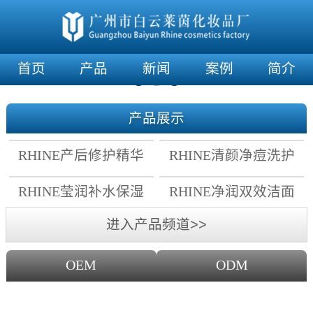
首页
产品
新闻
案例
简介
产品展示
RHINE产后修护精华
RHINE清颜净痘洗护
霜
套组
RHINE莹润补水保湿
RHINE净润双效洁面
面膜
乳
进入产品频道>>
OEM
ODM
OEM