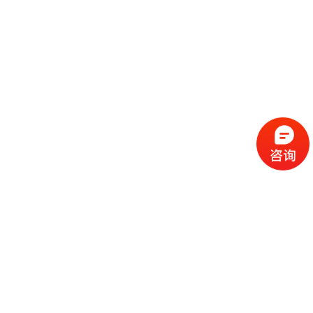
流
程
选
择
现
cc
如
霜
今
代
许
加
选
多
工
择
化
化
公
cc
妆
妆
司
霜
品
品
的
代
品
和
好
加
牌
代
化
处
工
本
加
妆
有
近
公
身
工
品
哪
些
司
不
cc
作
些
年
需
具
霜
为
来
要
备
公
女