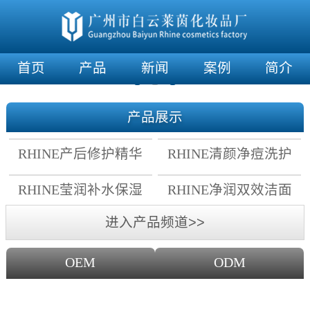
首页
产品
新闻
案例
简介
产品展示
RHINE产后修护精华
RHINE清颜净痘洗护
霜
套组
RHINE莹润补水保湿
RHINE净润双效洁面
面膜
乳
进入产品频道>>
OEM
ODM
OEM