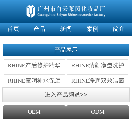
首页
产品
新闻
案例
简介
产品展示
RHINE产后修护精华
RHINE清颜净痘洗护
霜
套组
RHINE莹润补水保湿
RHINE净润双效洁面
面膜
乳
进入产品频道>>
OEM
ODM
OEM