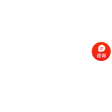
流
程
选
择
现
cc
如
霜
今
代
许
加
选
多
工
择
化
化
公
cc
妆
妆
司
霜
品
品
的
代
品
和
好
加
牌
代
化
处
工
本
加
妆
有
近
公
身
工
品
哪
些
司
不
cc
作
些
年
需
具
霜
为
来
要
备
公
女