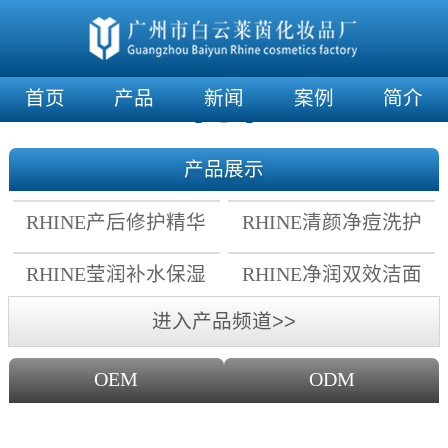
首页
产品
新闻
案例
简介
产品展示
RHINE产后修护精华
RHINE清颜净痘洗护
霜
套组
RHINE莹润补水保湿
RHINE净润双效洁面
面膜
乳
进入产品频道>>
OEM
ODM
OEM