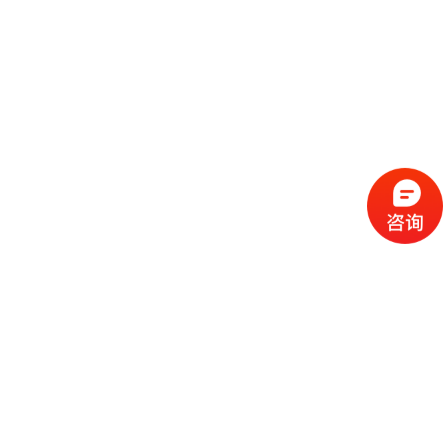
流
程
选
择
现
cc
如
霜
今
代
许
加
选
多
工
择
化
化
公
cc
妆
妆
司
霜
品
品
的
代
品
和
好
加
牌
代
化
处
工
本
加
妆
有
近
公
身
工
品
哪
些
司
不
cc
作
些
年
需
具
霜
为
来
要
备
公
女