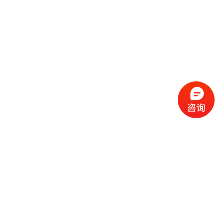
流
程
选
择
现
cc
如
霜
今
代
许
加
选
多
工
择
化
化
公
cc
妆
妆
司
霜
品
品
的
代
品
和
好
加
牌
代
化
处
工
本
加
妆
有
近
公
身
工
品
哪
些
司
不
cc
作
些
年
需
具
霜
为
来
要
备
公
女