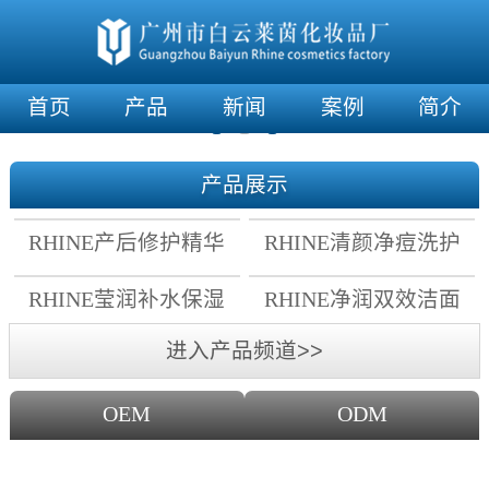
首页
产品
新闻
案例
简介
产品展示
RHINE产后修护精华
RHINE清颜净痘洗护
霜
套组
RHINE莹润补水保湿
RHINE净润双效洁面
面膜
乳
进入产品频道>>
OEM
ODM
OEM