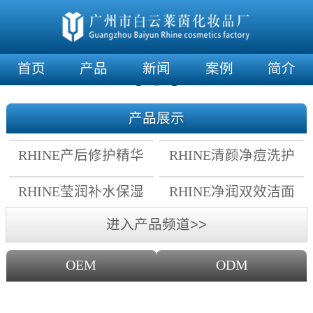
首页
产品
新闻
案例
简介
产品展示
RHINE产后修护精华
RHINE清颜净痘洗护
霜
套组
RHINE莹润补水保湿
RHINE净润双效洁面
面膜
乳
进入产品频道>>
OEM
ODM
OEM