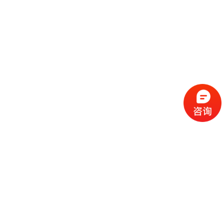
流
程
选
择
现
cc
如
霜
今
代
许
加
选
多
工
择
化
化
公
cc
妆
妆
司
霜
品
品
的
代
品
和
好
加
牌
代
化
处
工
本
加
妆
有
近
公
身
工
品
哪
些
司
不
cc
作
些
年
需
具
霜
为
来
要
备
公
女