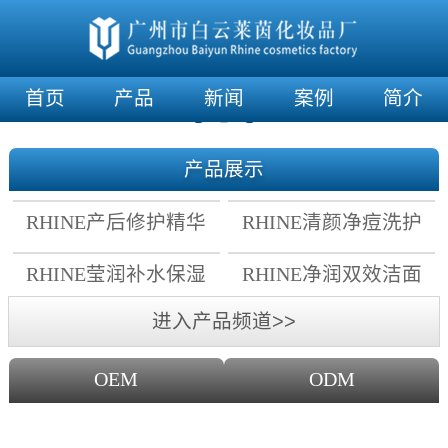
首页
产品
新闻
案例
简介
产品展示
RHINE产后修护精华
RHINE清颜净痘洗护
霜
套组
RHINE莹润补水保湿
RHINE净润双效洁面
面膜
乳
进入产品频道>>
OEM
ODM
OEM