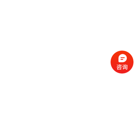
流
程
选
择
现
cc
如
霜
今
代
许
加
选
多
工
择
化
化
公
cc
妆
妆
司
霜
品
品
的
代
品
和
好
加
牌
代
化
处
工
本
加
妆
有
近
公
身
工
品
哪
些
司
不
cc
作
些
年
需
具
霜
为
来
要
备
公
女