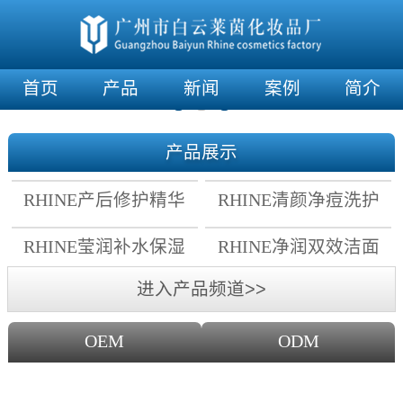
首页
产品
新闻
案例
简介
产品展示
RHINE产后修护精华
RHINE清颜净痘洗护
霜
套组
RHINE莹润补水保湿
RHINE净润双效洁面
面膜
乳
进入产品频道>>
OEM
ODM
OEM