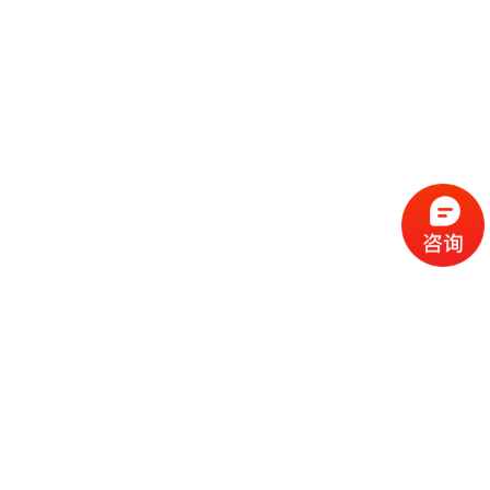
流
程
选
择
现
cc
如
霜
今
代
许
加
选
多
工
择
化
化
公
cc
妆
妆
司
霜
品
品
的
代
品
和
好
加
牌
代
化
处
工
本
加
妆
有
近
公
身
工
品
哪
些
司
不
cc
作
些
年
需
具
霜
为
来
要
备
公
女