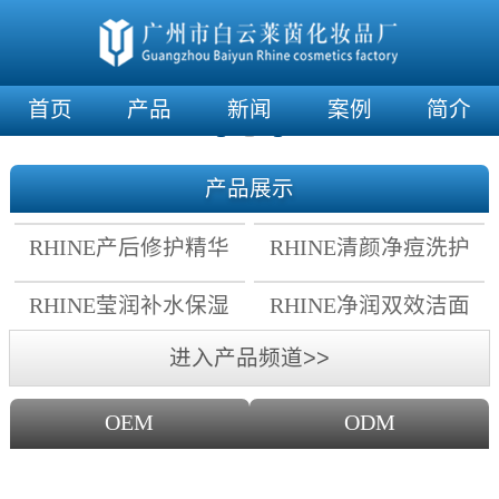
首页
产品
新闻
案例
简介
产品展示
RHINE产后修护精华
RHINE清颜净痘洗护
霜
套组
RHINE莹润补水保湿
RHINE净润双效洁面
面膜
乳
进入产品频道>>
OEM
ODM
OEM