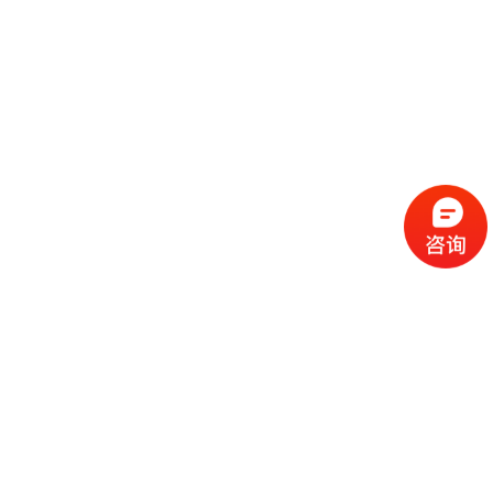
流
程
选
择
现
cc
如
霜
今
代
许
加
选
多
工
择
化
化
公
cc
妆
妆
司
霜
品
品
的
代
品
和
好
加
牌
代
化
处
工
本
加
妆
有
近
公
身
工
品
哪
些
司
不
cc
作
些
年
需
具
霜
为
来
要
备
公
女