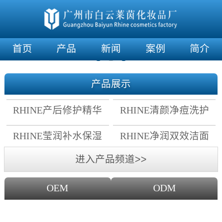
首页
产品
新闻
案例
简介
产品展示
RHINE产后修护精华
RHINE清颜净痘洗护
霜
套组
RHINE莹润补水保湿
RHINE净润双效洁面
面膜
乳
进入产品频道>>
OEM
ODM
OEM