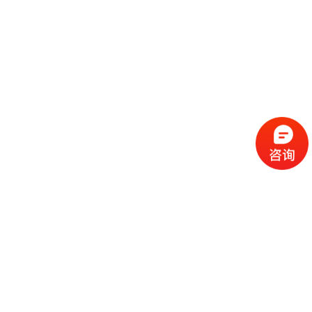
流
程
选
择
现
cc
如
霜
今
代
许
加
选
多
工
择
化
化
公
cc
妆
妆
司
霜
品
品
的
代
品
和
好
加
牌
代
化
处
工
本
加
妆
有
近
公
身
工
品
哪
些
司
不
cc
作
些
年
需
具
霜
为
来
要
备
公
女