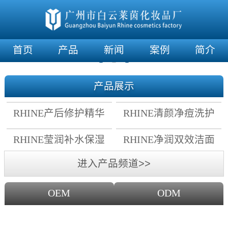
首页
产品
新闻
案例
简介
产品展示
RHINE产后修护精华
RHINE清颜净痘洗护
霜
套组
RHINE莹润补水保湿
RHINE净润双效洁面
面膜
乳
进入产品频道>>
OEM
ODM
OEM