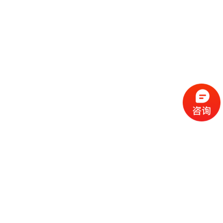
流
程
选
择
现
cc
如
霜
今
代
许
加
选
多
工
择
化
化
公
cc
妆
妆
司
霜
品
品
的
代
品
和
好
加
牌
代
化
处
工
本
加
妆
有
近
公
身
工
品
哪
些
司
不
cc
作
些
年
需
具
霜
为
来
要
备
公
女