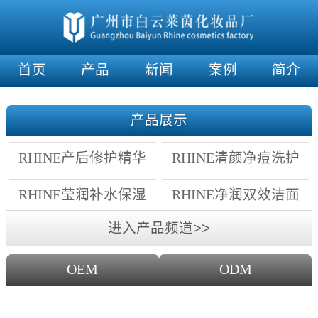
首页
产品
新闻
案例
简介
产品展示
RHINE产后修护精华
RHINE清颜净痘洗护
霜
套组
RHINE莹润补水保湿
RHINE净润双效洁面
面膜
乳
进入产品频道>>
OEM
ODM
OEM