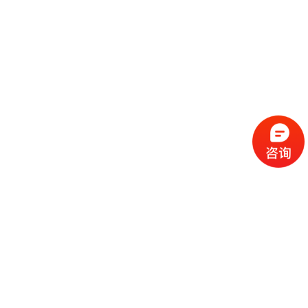
流
程
选
择
现
cc
如
霜
今
代
许
加
选
多
工
择
化
化
公
cc
妆
妆
司
霜
品
品
的
代
品
和
好
加
牌
代
化
处
工
本
加
妆
有
近
公
身
工
品
哪
些
司
不
cc
作
些
年
需
具
霜
为
来
要
备
公
女