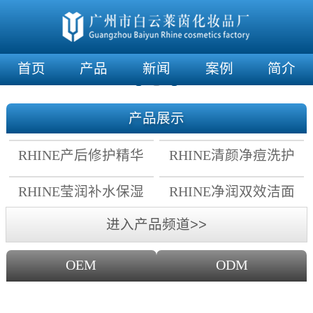
首页
产品
新闻
案例
简介
产品展示
RHINE产后修护精华
RHINE清颜净痘洗护
霜
套组
RHINE莹润补水保湿
RHINE净润双效洁面
面膜
乳
进入产品频道>>
OEM
ODM
OEM