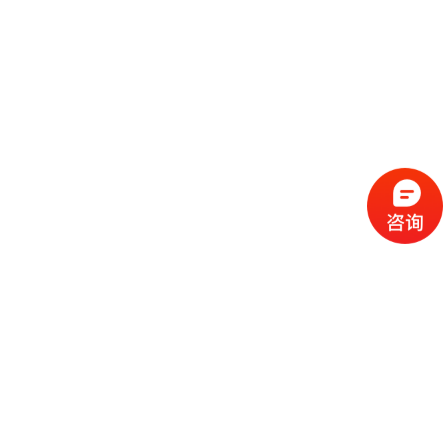
流
程
选
择
现
cc
如
霜
今
代
许
加
选
多
工
择
化
化
公
cc
妆
妆
司
霜
品
品
的
代
品
和
好
加
牌
代
化
处
工
本
加
妆
有
近
公
身
工
品
哪
些
司
不
cc
作
些
年
需
具
霜
为
来
要
备
公
女