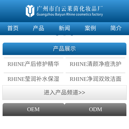
首页
产品
新闻
案例
简介
产品展示
RHINE产后修护精华
RHINE清颜净痘洗护
霜
套组
RHINE莹润补水保湿
RHINE净润双效洁面
面膜
乳
进入产品频道>>
OEM
ODM
OEM