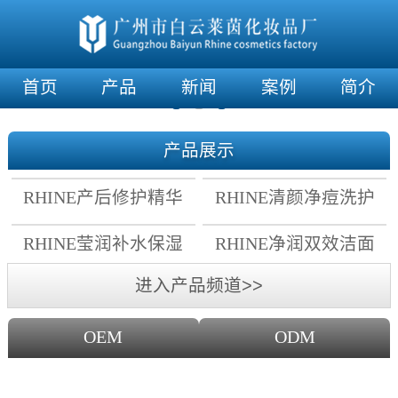
首页
产品
新闻
案例
简介
产品展示
RHINE产后修护精华
RHINE清颜净痘洗护
霜
套组
RHINE莹润补水保湿
RHINE净润双效洁面
面膜
乳
进入产品频道>>
OEM
ODM
OEM