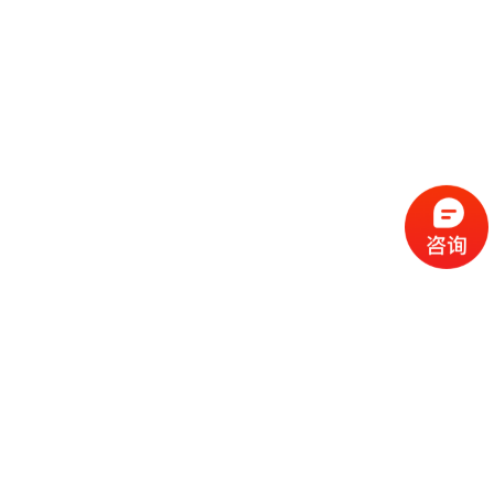
流
程
选
择
现
cc
如
霜
今
代
许
加
选
多
工
择
化
化
公
cc
妆
妆
司
霜
品
品
的
代
品
和
好
加
牌
代
化
处
工
本
加
妆
有
近
公
身
工
品
哪
些
司
不
cc
作
些
年
需
具
霜
为
来
要
备
公
女