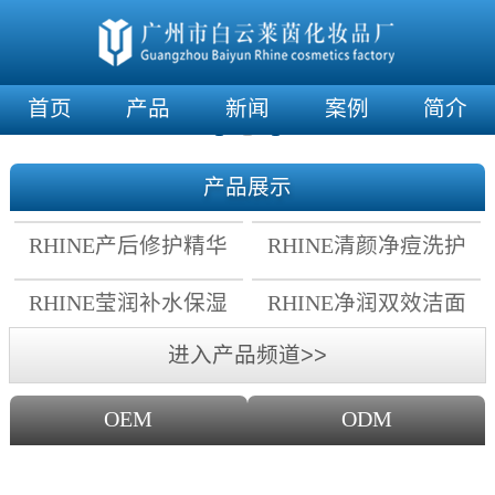
首页
产品
新闻
案例
简介
产品展示
RHINE产后修护精华
RHINE清颜净痘洗护
霜
套组
RHINE莹润补水保湿
RHINE净润双效洁面
面膜
乳
进入产品频道>>
OEM
ODM
OEM