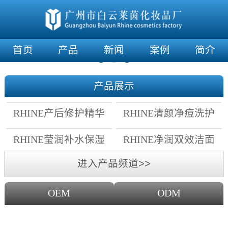
首页
产品
新闻
案例
简介
产品展示
RHINE产后修护精华
RHINE清颜净痘洗护
霜
套组
RHINE莹润补水保湿
RHINE净润双效洁面
面膜
乳
进入产品频道>>
OEM
ODM
OEM