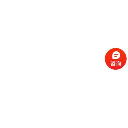
流
程
选
择
现
cc
如
霜
今
代
许
加
选
多
工
择
化
化
公
cc
妆
妆
司
霜
品
品
的
代
品
和
好
加
牌
代
化
处
工
本
加
妆
有
近
公
身
工
品
哪
些
司
不
cc
作
些
年
需
具
霜
为
来
要
备
公
女