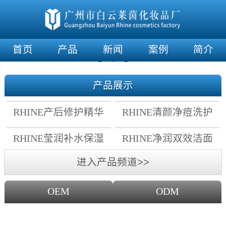
首页
产品
新闻
案例
简介
产品展示
RHINE产后修护精华
RHINE清颜净痘洗护
霜
套组
RHINE莹润补水保湿
RHINE净润双效洁面
面膜
乳
进入产品频道>>
OEM
ODM
OEM