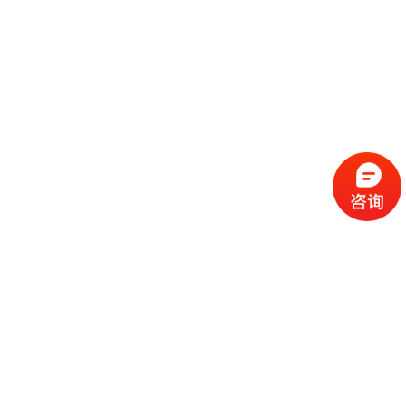
流
程
选
择
现
cc
如
霜
今
代
许
加
选
多
工
择
化
化
公
cc
妆
妆
司
霜
品
品
的
代
品
和
好
加
牌
代
化
处
工
本
加
妆
有
近
公
身
工
品
哪
些
司
不
cc
作
些
年
需
具
霜
为
来
要
备
公
女