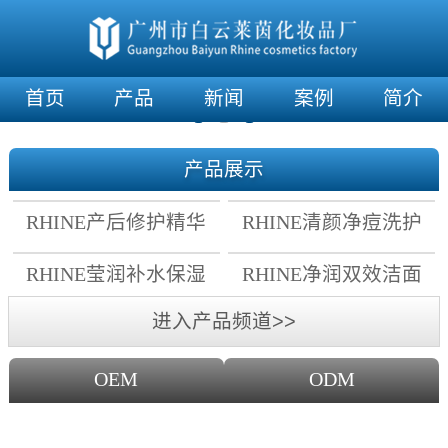
首页
产品
新闻
案例
简介
产品展示
RHINE产后修护精华
RHINE清颜净痘洗护
霜
套组
RHINE莹润补水保湿
RHINE净润双效洁面
面膜
乳
进入产品频道>>
OEM
ODM
OEM