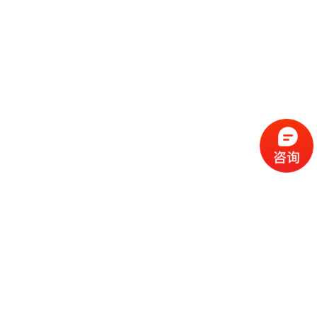
流
程
选
择
现
cc
如
霜
今
代
许
加
选
多
工
择
化
化
公
cc
妆
妆
司
霜
品
品
的
代
品
和
好
加
牌
代
化
处
工
本
加
妆
有
近
公
身
工
品
哪
些
司
不
cc
作
些
年
需
具
霜
为
来
要
备
公
女