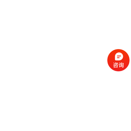
流
程
选
择
现
cc
如
霜
今
代
许
加
选
多
工
择
化
化
公
cc
妆
妆
司
霜
品
品
的
代
品
和
好
加
牌
代
化
处
工
本
加
妆
有
近
公
身
工
品
哪
些
司
不
cc
作
些
年
需
具
霜
为
来
要
备
公
女