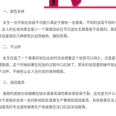
一、颜色多样
女生一旦开始化妆就不可能只满足于拥有一支唇膏，不同的妆容不同的
，女人的化妆间里总是少一个唇膏因此在节日送女生唇膏是不会错的。唇
欢迎度高的几种颜色比如西柚色、姨妈色等。
二、不沾杯
女生在画了一个美美的妆后出去时总会想着这个妆容可以持久，尤其是
精致感，这个时候如果在吃饭的过程中口红掉了，原本的妆容遭到破坏就
不沾杯、不掉色让女人在约会时保持精致。
三、滋润度高
唇部的皮肤比较细嫩在缺水或者高温时都会很容易干裂，这也是为什么
对于皮肤的会有一定的影响因此唇膏生产要做到滋润度高，有些唇膏在涂
润度高的专业提供唇膏生产商或者在涂口红前涂润唇膏。