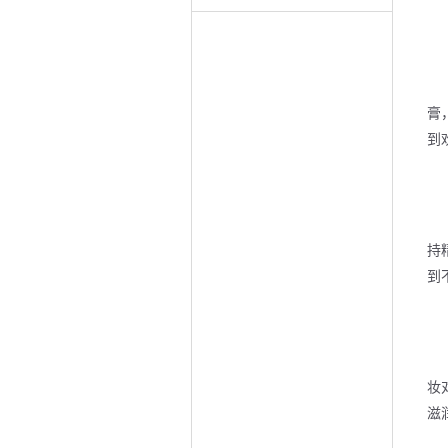
膏
到
持
到
妆
滋