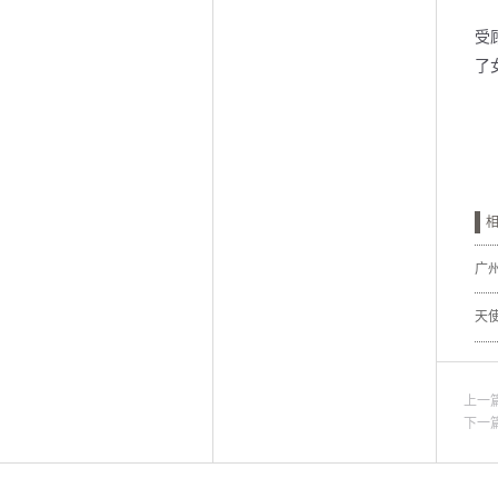
受
了
广
天
上一
下一