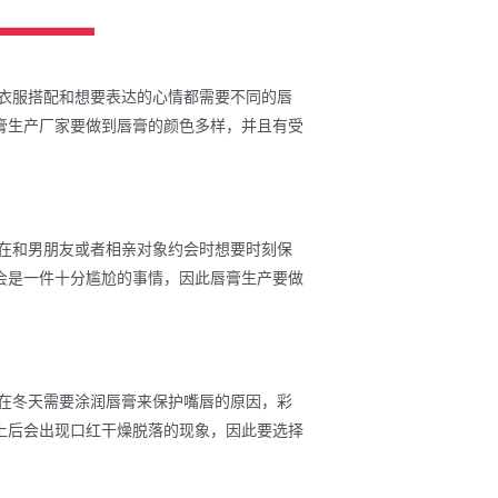
衣服搭配和想要表达的心情都需要不同的唇
膏生产厂家要做到唇膏的颜色多样，并且有受
在和男朋友或者相亲对象约会时想要时刻保
会是一件十分尴尬的事情，因此唇膏生产要做
在冬天需要涂润唇膏来保护嘴唇的原因，彩
上后会出现口红干燥脱落的现象，因此要选择