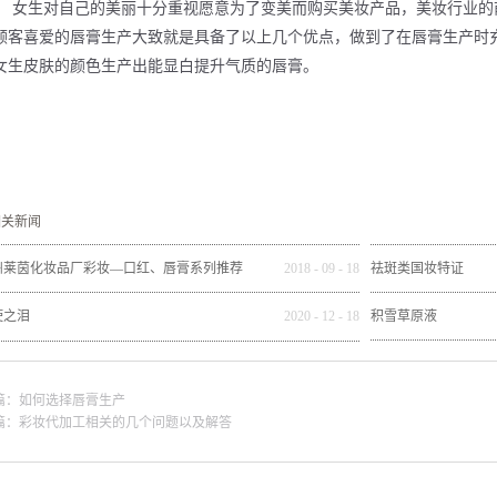
女生对自己的美丽十分重视愿意为了变美而购买美妆产品，美妆行业的
顾客喜爱的唇膏生产大致就是具备了以上几个优点，做到了在唇膏生产时
女生皮肤的颜色生产出能显白提升气质的唇膏。
相关新闻
州莱茵化妆品厂彩妆—口红、唇膏系列推荐
2018
-
09
-
18
祛斑类国妆特证
使之泪
2020
-
12
-
18
积雪草原液
篇：
如何选择唇膏生产
篇：
彩妆代加工相关的几个问题以及解答