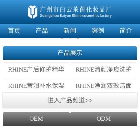
首页
产品
新闻
案例
简介
产品展示
RHINE产后修护精华
RHINE清颜净痘洗护
霜
套组
RHINE莹润补水保湿
RHINE净润双效洁面
面膜
乳
进入产品频道>>
OEM
ODM
OEM