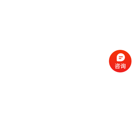
流
程
选
择
现
cc
如
霜
今
代
许
加
选
多
工
择
化
化
公
cc
妆
妆
司
霜
品
品
的
代
品
和
好
加
牌
代
化
处
工
本
加
妆
有
近
公
身
工
品
哪
些
司
不
cc
作
些
年
需
具
霜
为
来
要
备
公
女