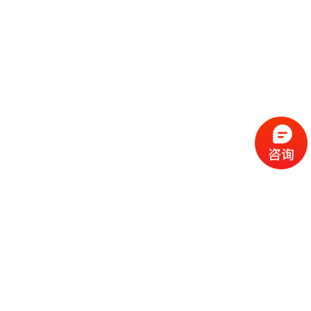
流
程
选
择
现
cc
如
霜
今
代
许
加
选
多
工
择
化
化
公
cc
妆
妆
司
霜
品
品
的
代
品
和
好
加
牌
代
化
处
工
本
加
妆
有
近
公
身
工
品
哪
些
司
不
cc
作
些
年
需
具
霜
为
来
要
备
公
女