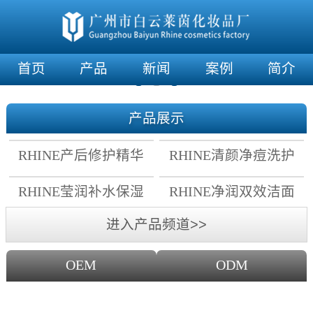
首页
产品
新闻
案例
简介
产品展示
RHINE产后修护精华
RHINE清颜净痘洗护
霜
套组
RHINE莹润补水保湿
RHINE净润双效洁面
面膜
乳
进入产品频道>>
OEM
ODM
OEM