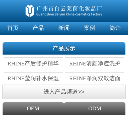
首页
产品
新闻
案例
简介
产品展示
RHINE产后修护精华
RHINE清颜净痘洗护
霜
套组
RHINE莹润补水保湿
RHINE净润双效洁面
面膜
乳
进入产品频道>>
OEM
ODM
OEM