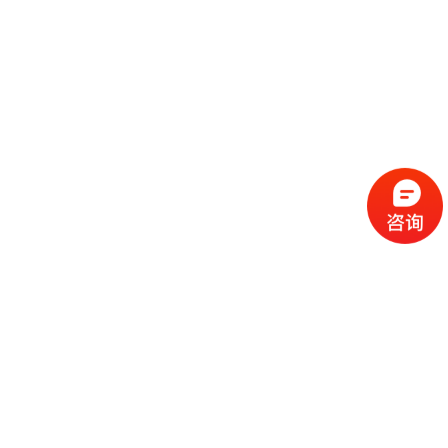
流
程
选
择
现
cc
如
霜
今
代
许
加
选
多
工
择
化
化
公
cc
妆
妆
司
霜
品
品
的
代
品
和
好
加
牌
代
化
处
工
本
加
妆
有
近
公
身
工
品
哪
些
司
不
cc
作
些
年
需
具
霜
为
来
要
备
公
女