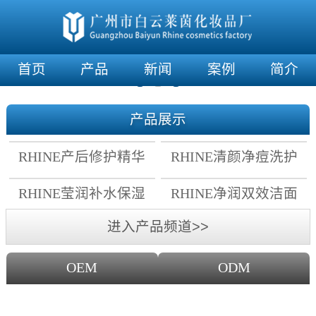
首页
产品
新闻
案例
简介
产品展示
RHINE产后修护精华
RHINE清颜净痘洗护
霜
套组
RHINE莹润补水保湿
RHINE净润双效洁面
面膜
乳
进入产品频道>>
OEM
ODM
OEM