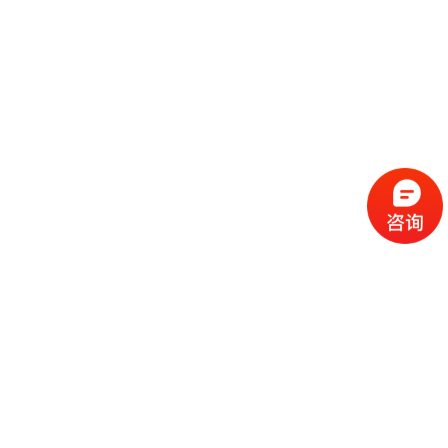
流
程
选
择
现
cc
如
霜
今
代
许
加
选
多
工
择
化
化
公
cc
妆
妆
司
霜
品
品
的
代
品
和
好
加
牌
代
化
处
工
本
加
妆
有
近
公
身
工
品
哪
些
司
不
cc
作
些
年
需
具
霜
为
来
要
备
公
女