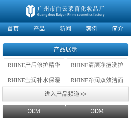
首页
产品
新闻
案例
简介
产品展示
RHINE产后修护精华
RHINE清颜净痘洗护
霜
套组
RHINE莹润补水保湿
RHINE净润双效洁面
面膜
乳
进入产品频道>>
OEM
ODM
OEM