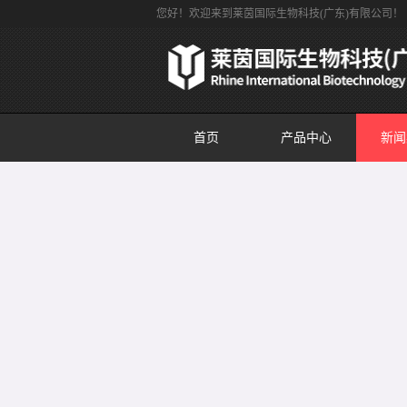
您好！欢迎来到莱茵国际生物科技(广东)有限公司！
首页
产品中心
新闻