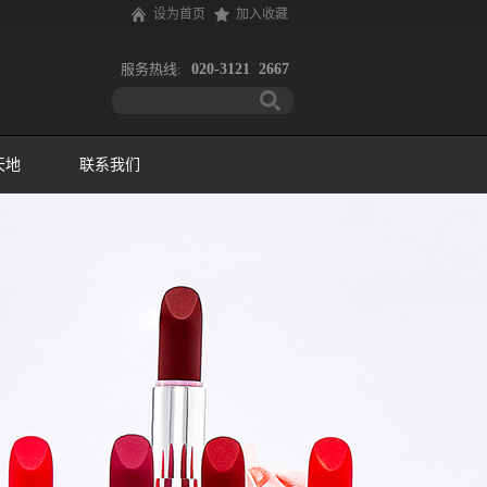
设为首页
加入收藏
服务热线:
020-3121 2667
天地
联系我们