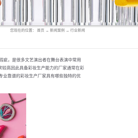
您现在的位置：
首页
→
新闻案例
→
行业新闻
瑕疵，是很多文艺演出者在舞台表演中常用
求较高因此具备彩妆生产能力的厂家通常在彩
专业靠谱的彩妆生产厂家具有哪些独特的优