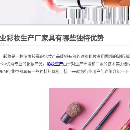
业彩妆生产厂家具有哪些独特优势
-05-14
彩妆是一种浓度较高的化妆产品能够有效的遮掩化妆者们面部的缺陷和
一种优秀专业的化妆产品。
彩妆生产
由于对生产环境和厂家的技术实力要
OEM行业中都具有一些独特的优势。接下来就为行业用户们详细介绍一下
。