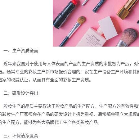
一、生产资质全面
近年来我国对于使用与人体表面的产品的生产资质的审批极为严厉，对
击。通常专业的彩妆生产新市场报价合理的厂家在生产设备生产环境和其
国家的权威认证，从而具有全面的彩妆生产资质。
二、研发设计突出
彩妆生产的品质主要取决于彩妆产品的生产配方，生产配方的有效性和
的彩妆生产厂家都会在产品的研发设计上极为重视，通常都会建立大规模
的生产配方，能够为各大品牌代工生产各类彩妆产品。
三、环保洁净度高