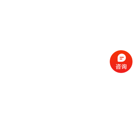
流
程
选
择
现
cc
如
霜
今
代
许
加
选
多
工
择
化
化
公
cc
妆
妆
司
霜
品
品
的
代
品
和
好
加
牌
代
化
处
工
本
加
妆
有
近
公
身
工
品
哪
些
司
不
cc
作
些
年
需
具
霜
为
来
要
备
公
女