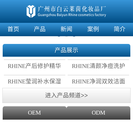
首页
产品
新闻
案例
简介
产品展示
RHINE产后修护精华
RHINE清颜净痘洗护
霜
套组
RHINE莹润补水保湿
RHINE净润双效洁面
面膜
乳
进入产品频道>>
OEM
ODM
OEM