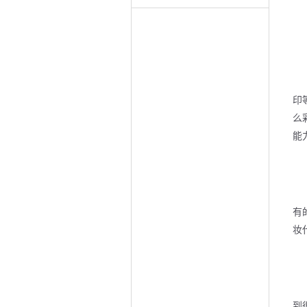
印
么
能
有
妆
到