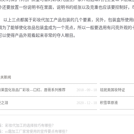
外还要放置一份说明书在里面，说明书的纸张以及克重也应该要控制好，
以上三点都属于彩妆代加工产品包装的几个要素，另外，包装盒所使用
调为了能够使化妆品包装盒成为一个亮点，所以一般要选用有闪亮外观的
可以使得产品外观看起来非常的夺人眼目。
相关新闻
州莱茵化妆品厂彩妆—口红、唇膏系列推荐
2018
-
09
-
18
祛斑类国妆特证
使之泪
2020
-
12
-
18
积雪草原液
篇：
彩妆代加工的选择技巧有哪些？
篇：
cc霜加工厂家常使用的宣传要点有哪些？