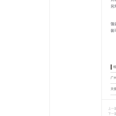
另
强
装
广
天
上一
下一