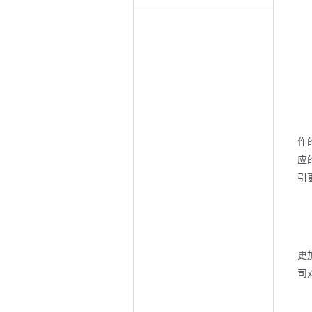
作
应
引
更
司