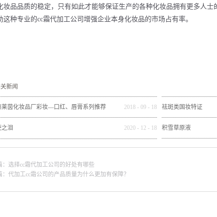
化妆品品质的稳定，只有如此才能够保证生产的各种化妆品拥有更多人士
助这种专业的cc霜代加工公司增强企业本身化妆品的市场占有率。
相关新闻
州莱茵化妆品厂彩妆—口红、唇膏系列推荐
2018
-
09
-
18
祛斑类国妆特证
使之泪
2020
-
12
-
18
积雪草原液
篇：
选择cc霜代加工公司的好处有哪些
篇：
代加工cc霜公司的产品质量为什么更加有保障？