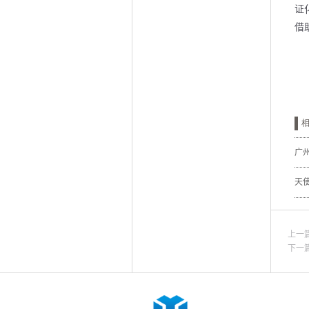
证
借
广
天
上一
下一