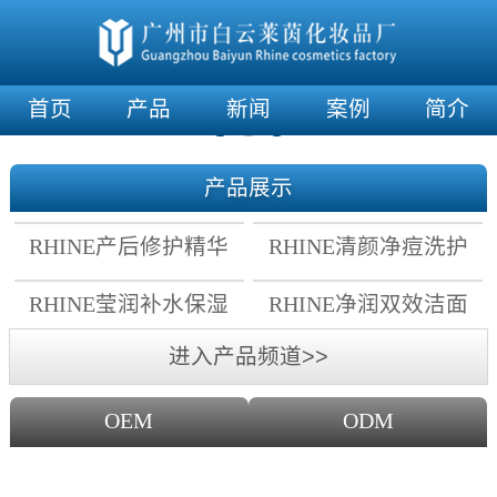
首页
产品
新闻
案例
简介
产品展示
RHINE产后修护精华
RHINE清颜净痘洗护
霜
套组
RHINE莹润补水保湿
RHINE净润双效洁面
面膜
乳
进入产品频道>>
OEM
ODM
OEM