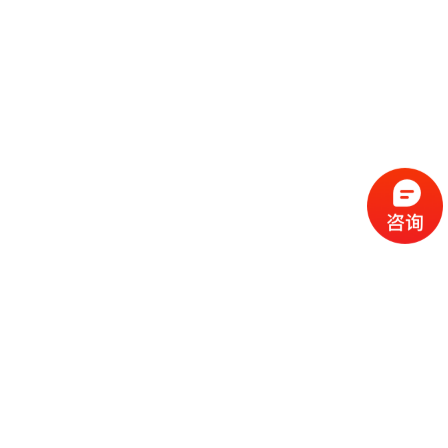
流
程
选
择
现
cc
如
霜
今
代
许
加
选
多
工
择
化
化
公
cc
妆
妆
司
霜
品
品
的
代
品
和
好
加
牌
代
化
处
工
本
加
妆
有
近
公
身
工
品
哪
些
司
不
cc
作
些
年
需
具
霜
为
来
要
备
公
女