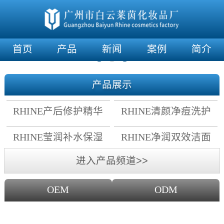
首页
产品
新闻
案例
简介
产品展示
RHINE产后修护精华
RHINE清颜净痘洗护
霜
套组
RHINE莹润补水保湿
RHINE净润双效洁面
面膜
乳
进入产品频道>>
OEM
ODM
OEM