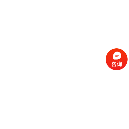
流
程
选
择
现
cc
如
霜
今
代
许
加
选
多
工
择
化
化
公
cc
妆
妆
司
霜
品
品
的
代
品
和
好
加
牌
代
化
处
工
本
加
妆
有
近
公
身
工
品
哪
些
司
不
cc
作
些
年
需
具
霜
为
来
要
备
公
女