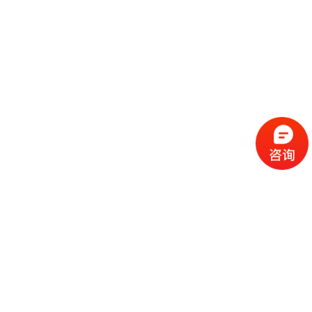
流
程
选
择
现
cc
如
霜
今
代
许
加
选
多
工
择
化
化
公
cc
妆
妆
司
霜
品
品
的
代
品
和
好
加
牌
代
化
处
工
本
加
妆
有
近
公
身
工
品
哪
些
司
不
cc
作
些
年
需
具
霜
为
来
要
备
公
女