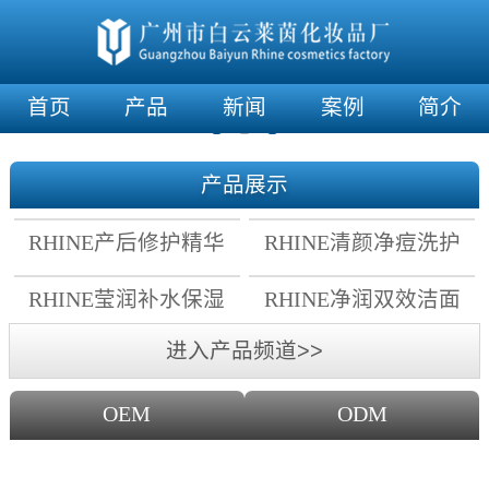
首页
产品
新闻
案例
简介
产品展示
RHINE产后修护精华
RHINE清颜净痘洗护
霜
套组
RHINE莹润补水保湿
RHINE净润双效洁面
面膜
乳
进入产品频道>>
OEM
ODM
OEM