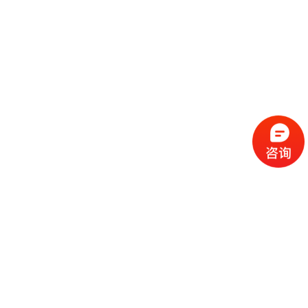
流
程
选
择
现
cc
如
霜
今
代
许
加
选
多
工
择
化
化
公
cc
妆
妆
司
霜
品
品
的
代
品
和
好
加
牌
代
化
处
工
本
加
妆
有
近
公
身
工
品
哪
些
司
不
cc
作
些
年
需
具
霜
为
来
要
备
公
女