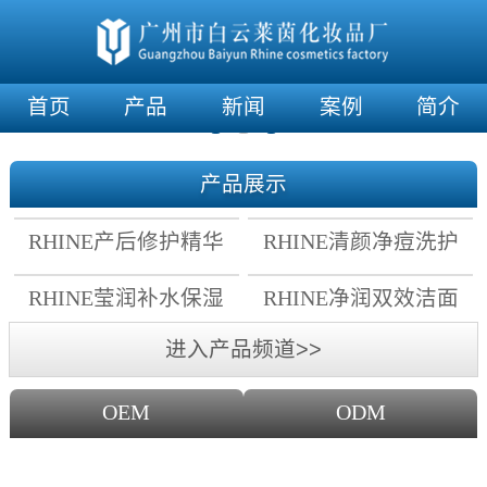
首页
产品
新闻
案例
简介
产品展示
RHINE产后修护精华
RHINE清颜净痘洗护
霜
套组
RHINE莹润补水保湿
RHINE净润双效洁面
面膜
乳
进入产品频道>>
OEM
ODM
OEM