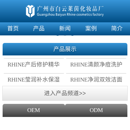
首页
产品
新闻
案例
简介
产品展示
RHINE产后修护精华
RHINE清颜净痘洗护
霜
套组
RHINE莹润补水保湿
RHINE净润双效洁面
面膜
乳
进入产品频道>>
OEM
ODM
OEM