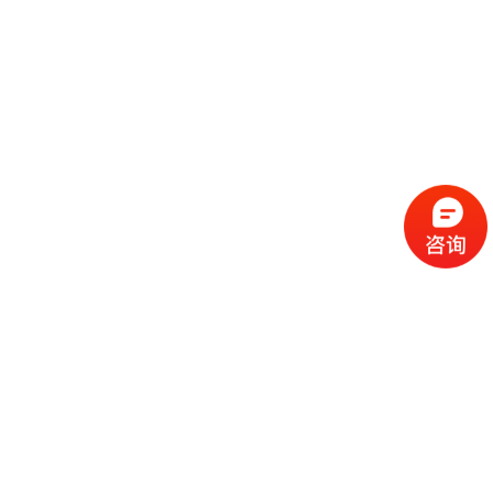
流
程
选
择
现
cc
如
霜
今
代
许
加
选
多
工
择
化
化
公
cc
妆
妆
司
霜
品
品
的
代
品
和
好
加
牌
代
化
处
工
本
加
妆
有
近
公
身
工
品
哪
些
司
不
cc
作
些
年
需
具
霜
为
来
要
备
公
女