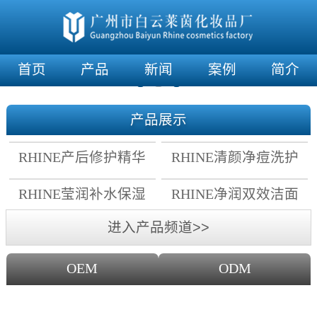
首页
产品
新闻
案例
简介
产品展示
RHINE产后修护精华
RHINE清颜净痘洗护
霜
套组
RHINE莹润补水保湿
RHINE净润双效洁面
面膜
乳
进入产品频道>>
OEM
ODM
OEM