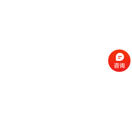
流
程
选
择
现
cc
如
霜
今
代
许
加
选
多
工
择
化
化
公
cc
妆
妆
司
霜
品
品
的
代
品
和
好
加
牌
代
化
处
工
本
加
妆
有
近
公
身
工
品
哪
些
司
不
cc
作
些
年
需
具
霜
为
来
要
备
公
女