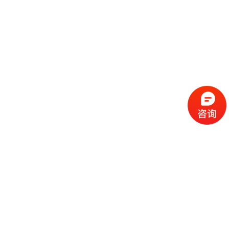
流
程
选
择
现
cc
如
霜
今
代
许
加
选
多
工
择
化
化
公
cc
妆
妆
司
霜
品
品
的
代
品
和
好
加
牌
代
化
处
工
本
加
妆
有
近
公
身
工
品
哪
些
司
不
cc
作
些
年
需
具
霜
为
来
要
备
公
女