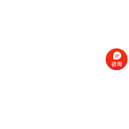
流
程
选
择
现
cc
如
霜
今
代
许
加
选
多
工
择
化
化
公
cc
妆
妆
司
霜
品
品
的
代
品
和
好
加
牌
代
化
处
工
本
加
妆
有
近
公
身
工
品
哪
些
司
不
cc
作
些
年
需
具
霜
为
来
要
备
公
女