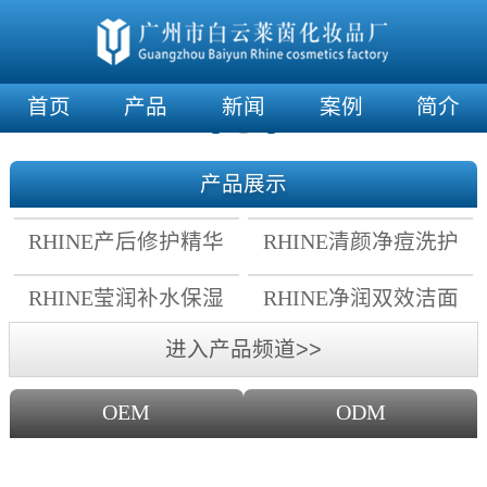
首页
产品
新闻
案例
简介
产品展示
RHINE产后修护精华
RHINE清颜净痘洗护
霜
套组
RHINE莹润补水保湿
RHINE净润双效洁面
面膜
乳
进入产品频道>>
OEM
ODM
OEM