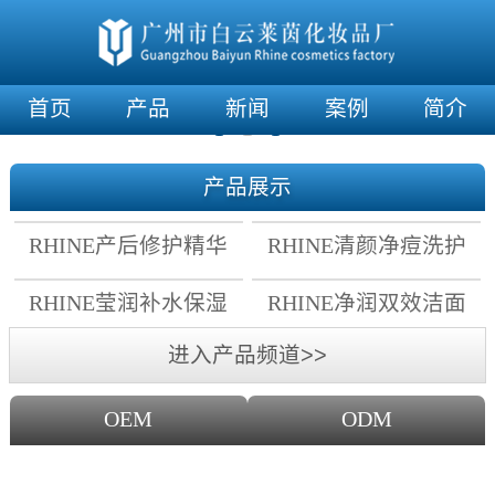
首页
产品
新闻
案例
简介
产品展示
RHINE产后修护精华
RHINE清颜净痘洗护
霜
套组
RHINE莹润补水保湿
RHINE净润双效洁面
面膜
乳
进入产品频道>>
OEM
ODM
OEM