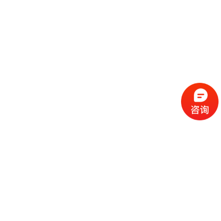
流
程
选
择
现
cc
如
霜
今
代
许
加
选
多
工
择
化
化
公
cc
妆
妆
司
霜
品
品
的
代
品
和
好
加
牌
代
化
处
工
本
加
妆
有
近
公
身
工
品
哪
些
司
不
cc
作
些
年
需
具
霜
为
来
要
备
公
女