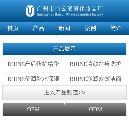
首页
产品
新闻
案例
简介
产品展示
RHINE产后修护精华
RHINE清颜净痘洗护
霜
套组
RHINE莹润补水保湿
RHINE净润双效洁面
面膜
乳
进入产品频道>>
OEM
ODM
OEM