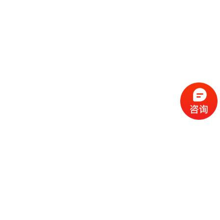
流
程
选
择
现
cc
如
霜
今
代
许
加
选
多
工
择
化
化
公
cc
妆
妆
司
霜
品
品
的
代
品
和
好
加
牌
代
化
处
工
本
加
妆
有
近
公
身
工
品
哪
些
司
不
cc
作
些
年
需
具
霜
为
来
要
备
公
女