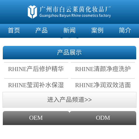
首页
产品
新闻
案例
简介
产品展示
RHINE产后修护精华
RHINE清颜净痘洗护
霜
套组
RHINE莹润补水保湿
RHINE净润双效洁面
面膜
乳
进入产品频道>>
OEM
ODM
OEM