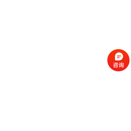
流
程
选
择
现
cc
如
霜
今
代
许
加
选
多
工
择
化
化
公
cc
妆
妆
司
霜
品
品
的
代
品
和
好
加
牌
代
化
处
工
本
加
妆
有
近
公
身
工
品
哪
些
司
不
cc
作
些
年
需
具
霜
为
来
要
备
公
女