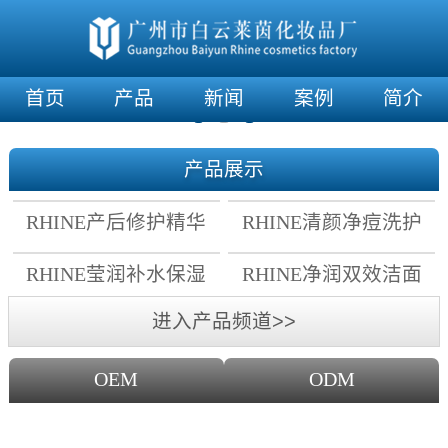
首页
产品
新闻
案例
简介
产品展示
RHINE产后修护精华
RHINE清颜净痘洗护
霜
套组
RHINE莹润补水保湿
RHINE净润双效洁面
面膜
乳
进入产品频道>>
OEM
ODM
OEM