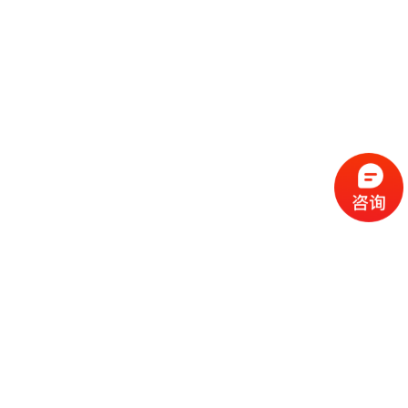
流
程
选
择
现
cc
如
霜
今
代
许
加
选
多
工
择
化
化
公
cc
妆
妆
司
霜
品
品
的
代
品
和
好
加
牌
代
化
处
工
本
加
妆
有
近
公
身
工
品
哪
些
司
不
cc
作
些
年
需
具
霜
为
来
要
备
公
女