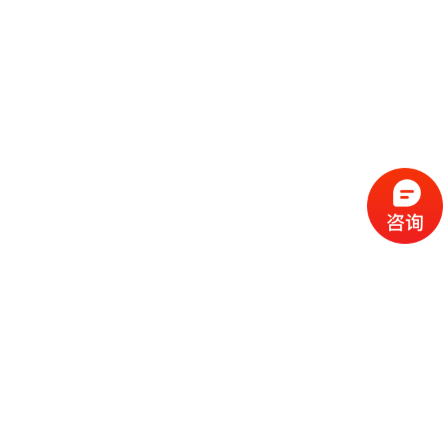
流
程
选
择
现
cc
如
霜
今
代
许
加
选
多
工
择
化
化
公
cc
妆
妆
司
霜
品
品
的
代
品
和
好
加
牌
代
化
处
工
本
加
妆
有
近
公
身
工
品
哪
些
司
不
cc
作
些
年
需
具
霜
为
来
要
备
公
女