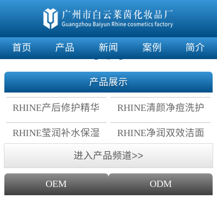
首页
产品
新闻
案例
简介
产品展示
RHINE产后修护精华
RHINE清颜净痘洗护
霜
套组
RHINE莹润补水保湿
RHINE净润双效洁面
面膜
乳
进入产品频道>>
OEM
ODM
OEM